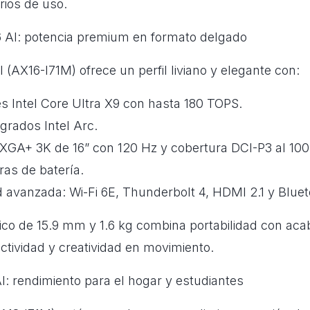
rios de uso.
6 AI: potencia premium en formato delgado
I (AX16-I71M) ofrece un perfil liviano y elegante con:
s Intel Core Ultra X9 con hasta 180 TOPS.
egrados Intel Arc.
XGA+ 3K de 16” con 120 Hz y cobertura DCI-P3 al 10
as de batería.
 avanzada: Wi-Fi 6E, Thunderbolt 4, HDMI 2.1 y Bluet
ico de 15.9 mm y 1.6 kg combina portabilidad con a
ctividad y creatividad en movimiento.
I: rendimiento para el hogar y estudiantes