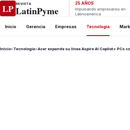
Ir al contenido
25 AÑOS
REVISTA
LP
LatinPyme
Impulsando empresarios en
Latinoamérica
Inicio
Gerencia
Empresas
Tecnología
Mark
Inicio
>
Tecnología
>
Acer expande su línea Aspire AI Copilot+ PCs c