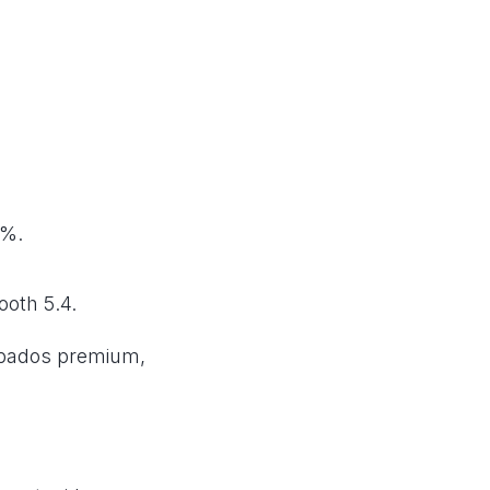
0%.
ooth 5.4.
cabados premium,