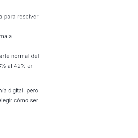
a para resolver
 mala
parte normal del
 58% al 42% en
a digital, pero
elegir cómo ser