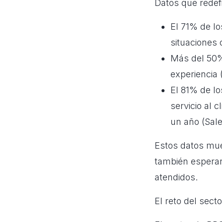
Datos que redef
El 71% de l
situaciones
Más del 50%
experiencia
El 81% de lo
servicio al 
un año (Sale
Estos datos mues
también esperan
atendidos.
El reto del sec