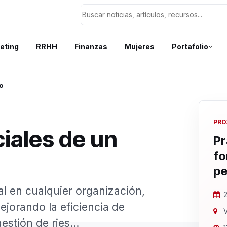
eting
RRHH
Finanzas
Mujeres
Portafolio
o
PRO
iales de un
Pr
fo
pe
al en cualquier organización,
2
jorando la eficiencia de
V
estión de ries...