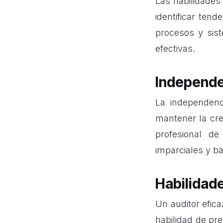
Las habilidades
identificar tend
procesos y sist
efectivas.
Independe
La independenci
mantener la cre
profesional d
imparciales y b
Habilidad
Un auditor efic
habilidad de pr