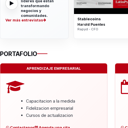
líderes que están
transformando
negocios y
comunidades.
Stablecoins
Ver más entrevistas
Harold Puentes
Rapyd - CFO
PORTAFOLIO
APRENDIZAJE EMPRESARIAL
Capacitacion a la medida
Fidelizacion empresarial
Cursos de actualizacion
Contactanos
Agenda una cita
C