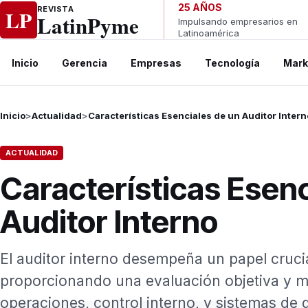
Ir al contenido
25 AÑOS
REVISTA
LP
LatinPyme
Impulsando empresarios en
Latinoamérica
Inicio
Gerencia
Empresas
Tecnología
Mark
Inicio
>
Actualidad
>
Características Esenciales de un Auditor Intern
ACTUALIDAD
Características Esenc
Auditor Interno
El auditor interno desempeña un papel cruci
proporcionando una evaluación objetiva y me
operaciones, control interno, y sistemas de g