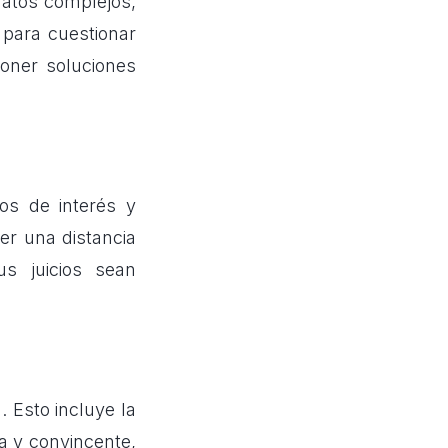
datos complejos,
l para cuestionar
poner soluciones
tos de interés y
er una distancia
s juicios sean
 Esto incluye la
a y convincente,