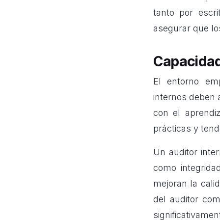
tanto por escr
asegurar que lo
Capacidad
El entorno emp
internos
deben a
con el aprendi
prácticas y tend
Un auditor inte
como integridad
mejoran la calid
del auditor com
significativament