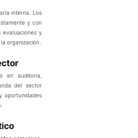
oría interna. Los
nestamente y con
s evaluaciones y
la organización.
ector
o en auditoría,
unda del sector
 y oportunidades
.
tico