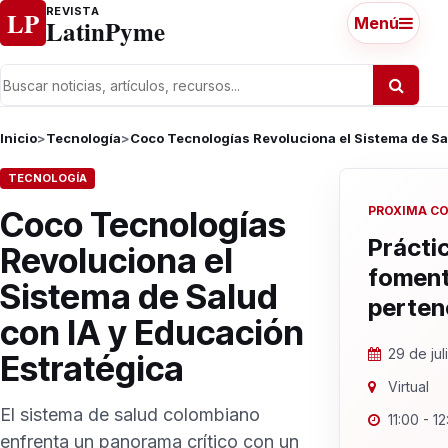
Ir al contenido
REVISTA
LP
LatinPyme
Menú
Inicio
>
Tecnología
>
Coco Tecnologías Revoluciona el Sistema de Sa
TECNOLOGÍA
PROXIMA C
Coco Tecnologías
Prácti
Revoluciona el
foment
Sistema de Salud
perten
con IA y Educación
29 de ju
Estratégica
Virtual
El sistema de salud colombiano
11:00 - 1
enfrenta un panorama crítico con un