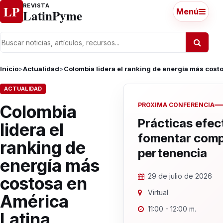
Ir al contenido
REVISTA
LP
LatinPyme
Menú
Inicio
>
Actualidad
>
Colombia lidera el ranking de energía más cost
ACTUALIDAD
PROXIMA CONFERENCIA
Colombia
Prácticas efec
lidera el
fomentar comp
ranking de
pertenencia
energía más
29 de julio de 2026
costosa en
Virtual
América
11:00 - 12:00 m.
Latina