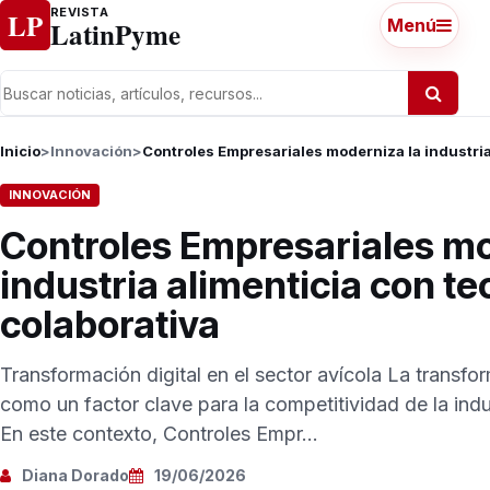
Ir al contenido
REVISTA
LP
LatinPyme
Menú
Inicio
>
Innovación
>
Controles Empresariales moderniza la industria
INNOVACIÓN
Controles Empresariales mo
industria alimenticia con te
colaborativa
Transformación digital en el sector avícola La transfo
como un factor clave para la competitividad de la indu
En este contexto, Controles Empr...
Diana Dorado
19/06/2026