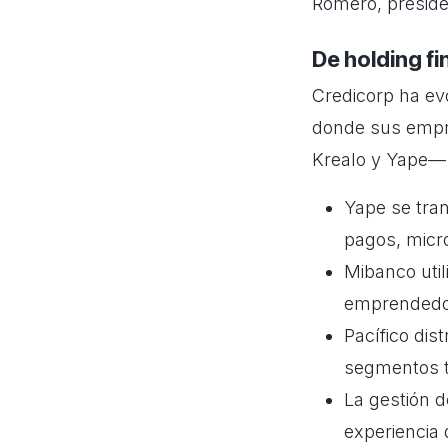
Romero, presiden
De holding f
Credicorp ha ev
donde sus empre
Krealo y Yape— 
Yape se tran
pagos, micr
Mibanco util
emprendedo
Pacífico dis
segmentos t
La gestión d
experiencia 