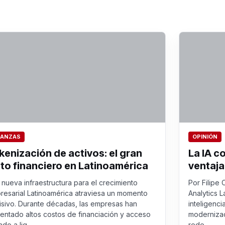
NANZAS
OPINIÓN
kenización de activos: el gran
La IA c
lto financiero en Latinoamérica
ventaja
nueva infraestructura para el crecimiento
Por Filipe 
resarial Latinoamérica atraviesa un momento
Analytics L
isivo. Durante décadas, las empresas han
inteligenci
rentado altos costos de financiación y acceso
modernizac
ado a liq...
rede...