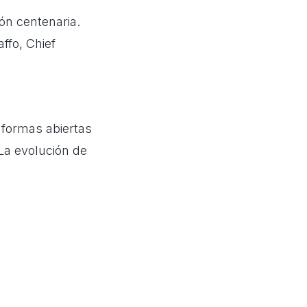
ión centenaria.
ffo, Chief
aformas abiertas
La evolución de