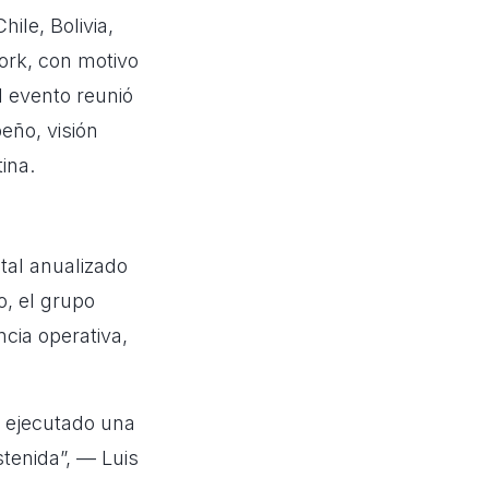
ile, Bolivia,
ork, con motivo
l evento reunió
eño, visión
ina.
tal anualizado
o, el grupo
cia operativa,
y ejecutado una
stenida”, — Luis