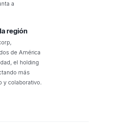
unta a
la región
corp,
idos de América
idad, el holding
ectando más
 y colaborativo.