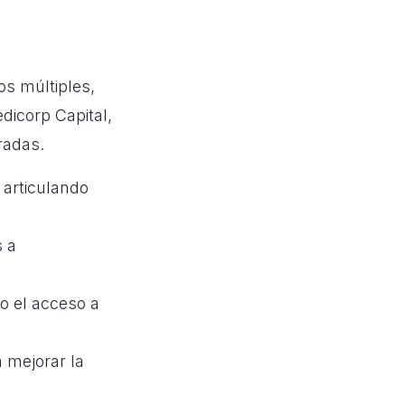
os múltiples,
icorp Capital,
radas.
 articulando
s
s a
o el acceso a
 mejorar la