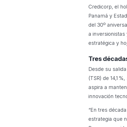
Credicorp, el ho
Panamá y Estado
del 30º aniversa
a inversionistas
estratégica y ho
Tres décadas
Desde su salida
(TSR) de 14,1 %,
aspira a mantene
innovación tecno
“En tres década
estrategia que n