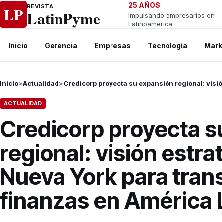
Ir al contenido
25 AÑOS
REVISTA
LP
LatinPyme
Impulsando empresarios en
Latinoamérica
Inicio
Gerencia
Empresas
Tecnología
Mark
Inicio
>
Actualidad
>
Credicorp proyecta su expansión regional: visi
ACTUALIDAD
Credicorp proyecta s
regional: visión estr
Nueva York para tran
finanzas en América 