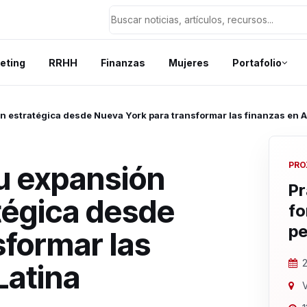
eting
RRHH
Finanzas
Mujeres
Portafolio
ón estratégica desde Nueva York para transformar las finanzas en 
u expansión
PRO
Pr
atégica desde
fo
pe
sformar las
2
Latina
V