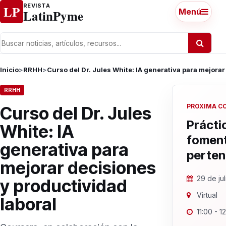
Ir al contenido
REVISTA
LP
LatinPyme
Menú
Inicio
>
RRHH
>
Curso del Dr. Jules White: IA generativa para mejorar
RRHH
PROXIMA C
Curso del Dr. Jules
Prácti
White: IA
foment
generativa para
perten
mejorar decisiones
29 de ju
y productividad
Virtual
laboral
11:00 - 1