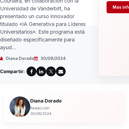
Coursera, en colaboración con la
Mas inf
Universidad de Vanderbilt, ha
presentado un curso innovador
titulado «IA Generativa para Líderes
Universitarios». Este programa está
diseñado específicamente para
ayud...
Diana Dorado
30/08/2024
Compartir:
Diana Dorado
Redacción
30/08/2024