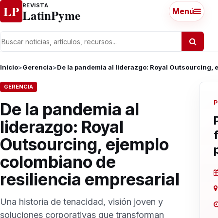
Ir al contenido
REVISTA
LP
LatinPyme
Menú
Inicio
>
Gerencia
>
De la pandemia al liderazgo: Royal Outsourcing, 
GERENCIA
P
De la pandemia al
liderazgo: Royal
Outsourcing, ejemplo
colombiano de
resiliencia empresarial
Una historia de tenacidad, visión joven y
soluciones corporativas que transforman