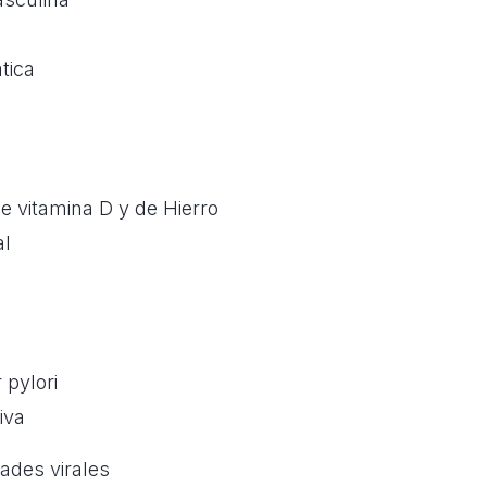
tica
de vitamina D y de Hierro
al
 pylori
iva
ades virales