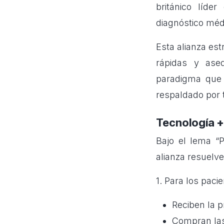
británico líde
diagnóstico méd
Esta alianza es
rápidas y ase
paradigma que 
respaldado por 
Tecnología +
Bajo el lema “P
alianza resuelve
1. Para los paci
Reciben la 
Compran las