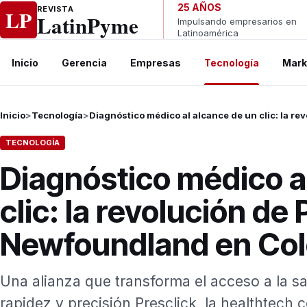
Ir al contenido
25 AÑOS
REVISTA
LP
LatinPyme
Impulsando empresarios en
Latinoamérica
Inicio
Gerencia
Empresas
Tecnología
Mark
Inicio
>
Tecnología
>
Diagnóstico médico al alcance de un clic: la r
TECNOLOGÍA
Diagnóstico médico a
clic: la revolución de 
Newfoundland en Co
Una alianza que transforma el acceso a la sa
rapidez y precisión Presclick, la healthtech