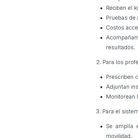
Reciben el k
Pruebas de 
Costos acce
Acompañami
resultados.
2. Para los prof
Prescriben c
Adjuntan in
Monitorean l
3. Para el siste
Se amplía e
movilidad.