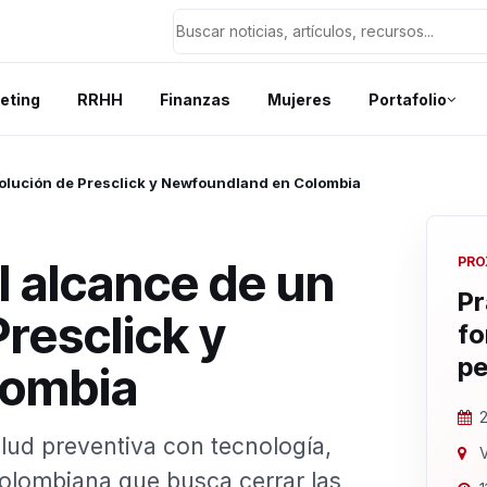
eting
RRHH
Finanzas
Mujeres
Portafolio
evolución de Presclick y Newfoundland en Colombia
l alcance de un
PRO
Pr
Presclick y
fo
pe
lombia
2
lud preventiva con tecnología,
V
 colombiana que busca cerrar las