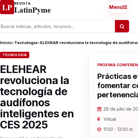
Ir al contenido
REVISTA
LP
LatinPyme
Menú
Inicio
>
Tecnología
>
ELEHEAR revoluciona la tecnología de audífono
TECNOLOGÍA
PROXIMA CONFEREN
ELEHEAR
Prácticas e
revoluciona la
fomentar c
tecnología de
pertenenci
audífonos
29 de julio de 2
inteligentes en
Virtual
CES 2025
11:00 - 12:00 m.