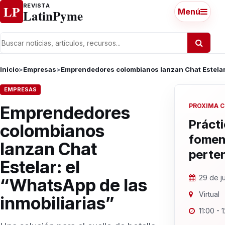
Ir al contenido
REVISTA
LP
LatinPyme
Menú
Inicio
>
Empresas
>
Emprendedores colombianos lanzan Chat Estelar:
EMPRESAS
PROXIMA 
Emprendedores
Prácti
colombianos
fomen
lanzan Chat
perte
Estelar: el
29 de j
“WhatsApp de las
Virtual
inmobiliarias”
11:00 - 