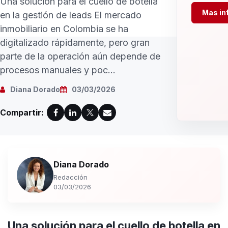
Una solución para el cuello de botella
Mas in
en la gestión de leads El mercado
inmobiliario en Colombia se ha
digitalizado rápidamente, pero gran
parte de la operación aún depende de
procesos manuales y poc...
Diana Dorado
03/03/2026
Compartir:
Diana Dorado
Redacción
03/03/2026
Una solución para el cuello de botella en