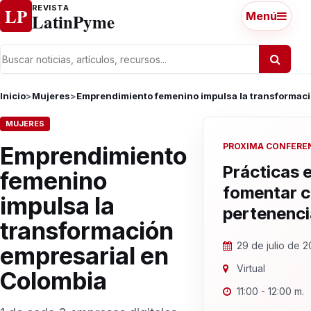
Ir al contenido
REVISTA
LP
LatinPyme
Menú
Inicio
>
Mujeres
>
Emprendimiento femenino impulsa la transformaci
MUJERES
PROXIMA CONFERE
Emprendimiento
Prácticas 
femenino
fomentar 
impulsa la
pertenenci
transformación
29 de julio de 
empresarial en
Virtual
Colombia
11:00 - 12:00 m.