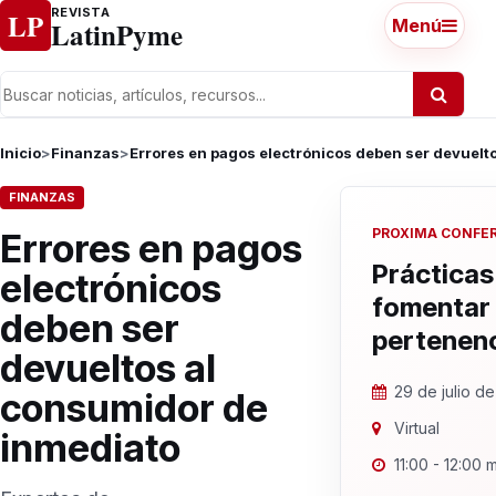
Ir al contenido
REVISTA
LP
LatinPyme
Menú
Inicio
>
Finanzas
>
Errores en pagos electrónicos deben ser devuelt
FINANZAS
PROXIMA CONFE
Errores en pagos
Prácticas
electrónicos
fomentar
deben ser
pertenen
devueltos al
29 de julio d
consumidor de
Virtual
inmediato
11:00 - 12:00 m