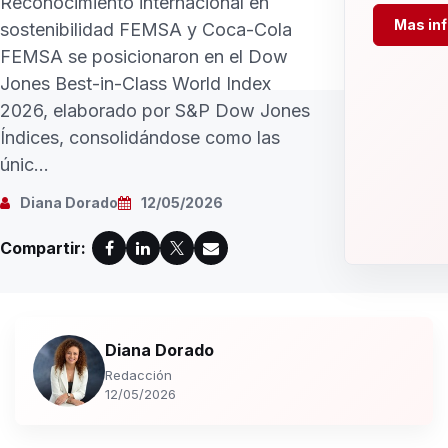
Reconocimiento internacional en
Mas in
sostenibilidad FEMSA y Coca-Cola
FEMSA se posicionaron en el Dow
Jones Best-in-Class World Index
2026, elaborado por S&P Dow Jones
Índices, consolidándose como las
únic...
Diana Dorado
12/05/2026
Compartir:
Diana Dorado
Redacción
12/05/2026