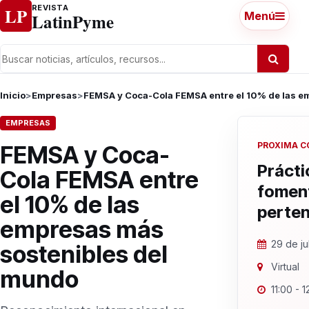
Ir al contenido
REVISTA
LP
LatinPyme
Menú
Inicio
>
Empresas
>
FEMSA y Coca-Cola FEMSA entre el 10% de las e
EMPRESAS
PROXIMA C
FEMSA y Coca-
Prácti
Cola FEMSA entre
fomen
el 10% de las
perte
empresas más
29 de ju
sostenibles del
Virtual
mundo
11:00 - 1