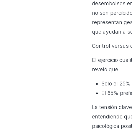
desembolsos en 
no son percibid
representan ge
que ayudan a sob
Control versus d
El ejercicio cua
reveló que:
Solo el 25% 
El 65% prefi
La tensión clave
entendiendo qu
psicológica posit