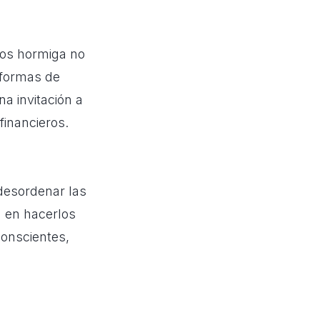
tos hormiga no
 formas de
a invitación a
financieros.
desordenar las
á en hacerlos
conscientes,