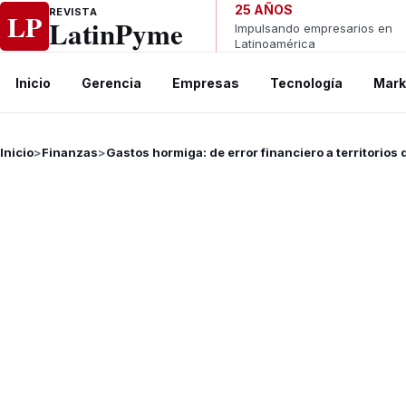
Ir al contenido
25 AÑOS
REVISTA
LP
LatinPyme
Impulsando empresarios en
Latinoamérica
Inicio
Gerencia
Empresas
Tecnología
Mark
Inicio
>
Finanzas
>
Gastos hormiga: de error financiero a territorios 