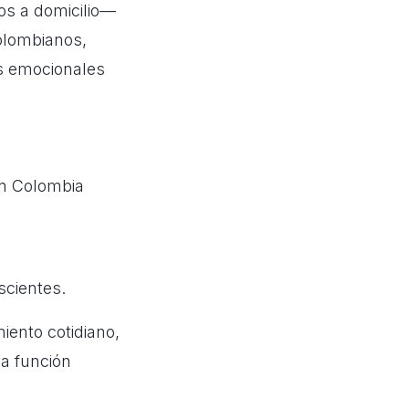
os a domicilio—
olombianos,
s emocionales
 en Colombia
scientes.
miento cotidiano,
a función