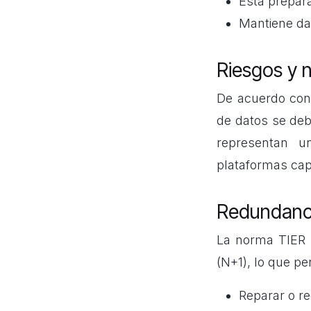
Está prepar
Mantiene dat
Riesgos y n
De acuerdo con 
de datos se debe
representan u
plataformas capa
Redundanci
La norma TIER I
(N+1), lo que pe
Reparar o r