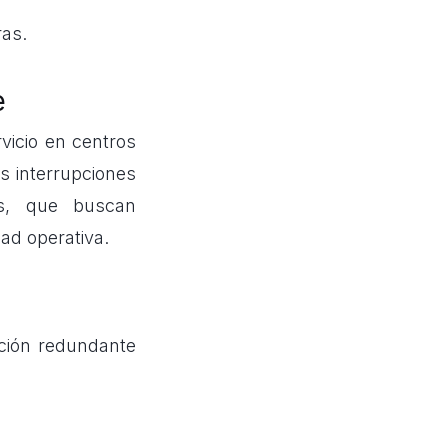
ras.
e
vicio en centros
as interrupciones
as, que buscan
ad operativa.
ación redundante