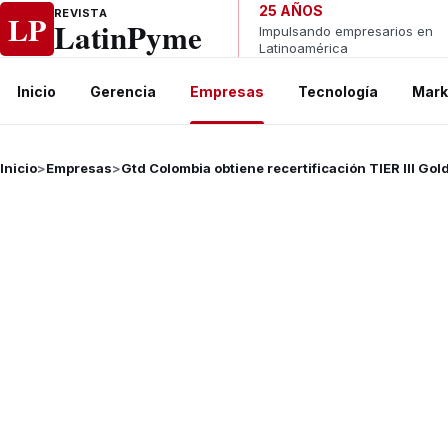
Ir al contenido
25 AÑOS
REVISTA
LP
LatinPyme
Impulsando empresarios en
Latinoamérica
Inicio
Gerencia
Empresas
Tecnología
Mark
Inicio
>
Empresas
>
Gtd Colombia obtiene recertificación TIER III Go