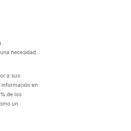
a
n una necesidad.
or a sus
a información en
3% de los
 como un