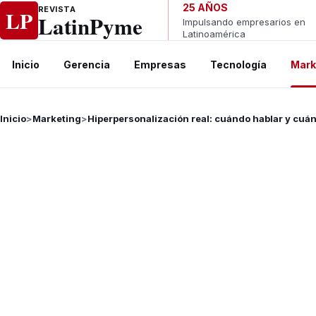
Ir al contenido
25 AÑOS
REVISTA
LP
LatinPyme
Impulsando empresarios en
Latinoamérica
Inicio
Gerencia
Empresas
Tecnología
Mark
Inicio
>
Marketing
>
Hiperpersonalización real: cuándo hablar y cuán