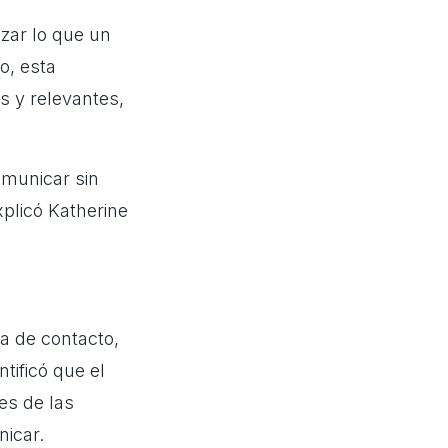
izar lo que un
o, esta
s y relevantes,
municar sin
plicó Katherine
ia de contacto,
tificó que el
es de las
icar.