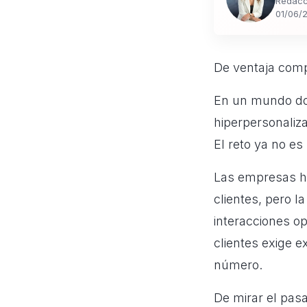
Redacc
01/06/
De ventaja comp
En un mundo don
hiperpersonaliza
El reto ya no es
Las empresas ha
clientes, pero l
interacciones op
clientes exige e
número.
De mirar el pasa