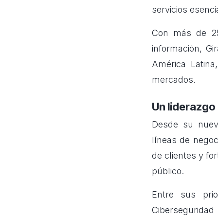
servicios esenci
Con más de 25 
información, Gi
América Latina
mercados.
Un liderazgo 
Desde su nuevo
líneas de negoc
de clientes y fo
público.
Entre sus pri
Cibersegurida