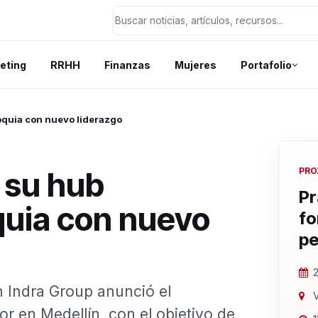
eting
RRHH
Finanzas
Mujeres
Portafolio
oquia con nuevo liderazgo
 su hub
PRO
Pr
quia con nuevo
fo
pe
2
n Indra Group anunció el
V
 en Medellín, con el objetivo de