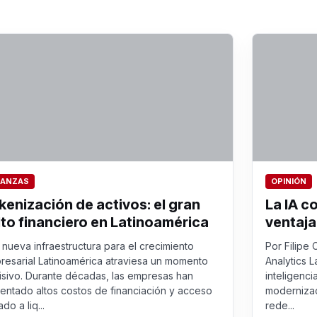
NANZAS
OPINIÓN
kenización de activos: el gran
La IA c
lto financiero en Latinoamérica
ventaja
nueva infraestructura para el crecimiento
Por Filipe 
resarial Latinoamérica atraviesa un momento
Analytics L
isivo. Durante décadas, las empresas han
inteligenci
rentado altos costos de financiación y acceso
modernizac
ado a liq...
rede...