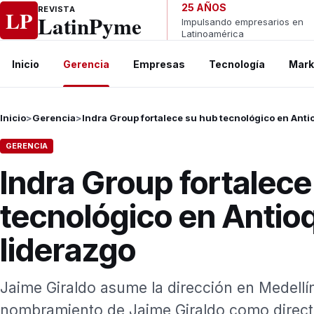
Ir al contenido
25 AÑOS
REVISTA
LP
LatinPyme
Impulsando empresarios en
Latinoamérica
Inicio
Gerencia
Empresas
Tecnología
Mark
Inicio
>
Gerencia
>
Indra Group fortalece su hub tecnológico en Anti
GERENCIA
Indra Group fortalece
tecnológico en Antio
liderazgo
Jaime Giraldo asume la dirección en Medellí
nombramiento de Jaime Giraldo como director