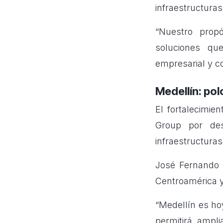
infraestructuras
“Nuestro prop
soluciones que
empresarial y co
Medellín: po
El fortalecimie
Group por des
infraestructuras
José Fernando 
Centroamérica y
“Medellín es ho
permitirá ampl