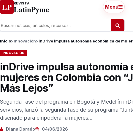
Ir al contenido
REVISTA
LP
LatinPyme
Menú
Inicio
>
Innovación
>
inDrive impulsa autonomía económica de mujer
INNOVACIÓN
inDrive impulsa autonomía
mujeres en Colombia con “
Más Lejos”
Segunda fase del programa en Bogotá y Medellín inDri
servicios, lanzó la segunda fase de su programa “Ju
diseñado para empoderar a mujeres...
Diana Dorado
04/06/2026