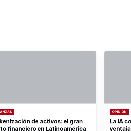
NANZAS
OPINIÓN
kenización de activos: el gran
La IA c
lto financiero en Latinoamérica
ventaja