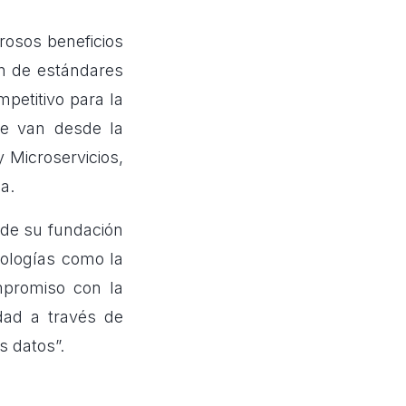
rosos beneficios
n de estándares
petitivo para la
que van desde la
y Microservicios,
a.
sde su fundación
ologías como la
promiso con la
idad a través de
s datos”.