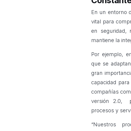
Constant
En un entorno
d
vital para comp
en seguridad, 
mantiene la inte
Por ejemplo, e
que se adaptan 
gran importanci
capacidad para 
compañías como
versión 2.0, p
procesos y servi
“Nuestros pr