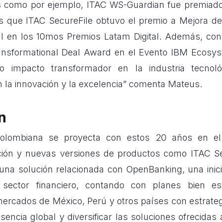
s como por ejemplo, ITAC WS-Guardian fue premiado
s que ITAC SecureFile obtuvo el premio a Mejora d
al en los 10mos Premios Latam Digital. Además, co
ansformational Deal Award en el Evento IBM Ecosys
o impacto transformador en la industria tecnol
la innovación y la excelencia” comenta Mateus.
n
olombiana se proyecta con estos 20 años en el
ación y nuevas versiones de productos como ITAC S
na solución relacionada con OpenBanking, una inic
 sector financiero, contando con planes bien es
mercados de México, Perú y otros países con estrateg
esencia global y diversificar las soluciones ofrecidas 