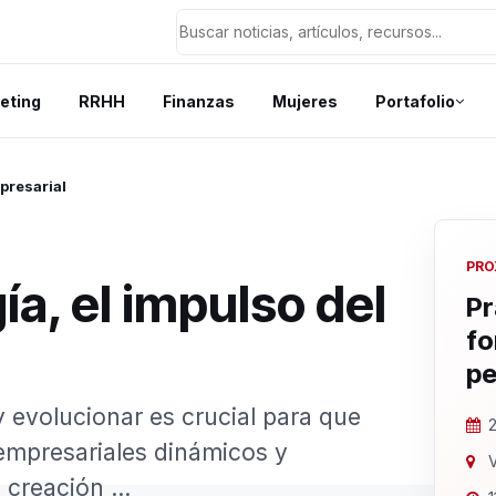
eting
RRHH
Finanzas
Mujeres
Portafolio
mpresarial
PRO
ía, el impulso del
Pr
fo
pe
y evolucionar es crucial para que
2
empresariales dinámicos y
V
creación ...