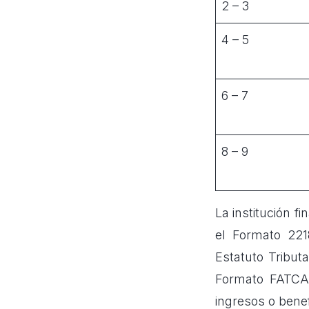
2 – 3
4 – 5
6 – 7
8 – 9
La institución 
el Formato 221
Estatuto Tribut
Formato FATCA 
ingresos o bene