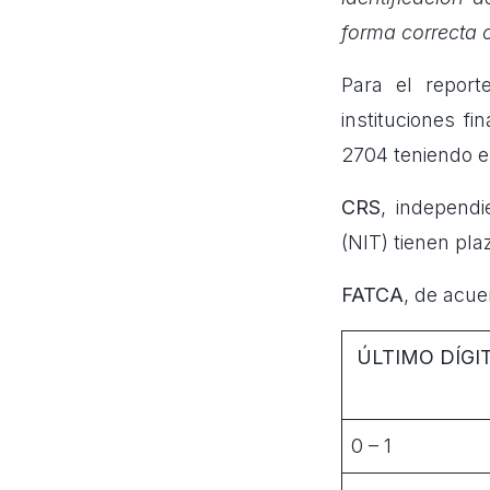
forma correcta 
Para el repor
instituciones 
2704 teniendo e
CRS
, independi
(NIT) tienen plaz
FATCA
, de acue
ÚLTIMO DÍGIT
0 – 1