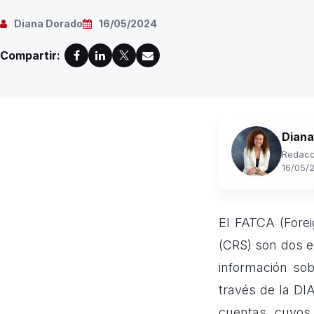
Diana Dorado
16/05/2024
Compartir:
Diana
Redacc
16/05/
El FATCA (Fore
(CRS) son dos e
información so
través de la DI
cuentas cuyos 