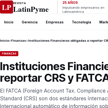
Ir al contenido
25 AÑOS
REVISTA
LP
LatinPyme
Impulsando empresarios en
Latinoamérica
Inicio
Gerencia
Empresas
Tecnología
Mark
Inicio
>
Finanzas
>
Instituciones Financieras obligadas a reportar C
FINANZAS
Instituciones Financi
reportar CRS y FATC
El FATCA (Foreign Account Tax. Compliance
Standard (CRS) son dos estándares internac
internacional automático de información sobr