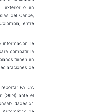
l exterior o en
las del Caribe,
Colombia, entre
e información le
para combatir la
mbianos tienen en
declaraciones de
a reportar FATCA
 (GIIN) ante el
ponsabilidades 54
o Automático de