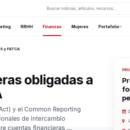
eting
RRHH
Finanzas
Mujeres
Portafolio
RS y FATCA
PRO
eras obligadas a
Pr
fo
A
pe
 Act) y el Common Reporting
2
ionales de intercambio
V
e cuentas financieras ...