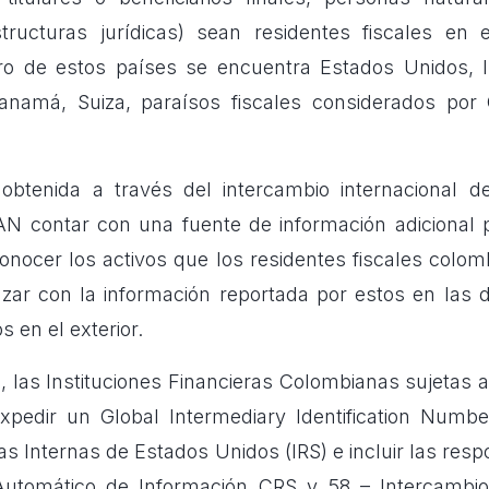
tructuras jurídicas) sean residentes fiscales en e
ro de estos países se encuentra Estados Unidos, Is
namá, Suiza, paraísos fiscales considerados por 
obtenida a través del intercambio internacional d
AN
contar con una fuente de información adicional 
conocer los activos que los residentes fiscales colo
ruzar con la información reportada por estos en las 
s en el exterior.
o, las Instituciones Financieras Colombianas sujetas 
pedir un Global Intermediary Identification Number
as Internas de Estados Unidos (IRS) e incluir las res
Automático de Información CRS y 58 – Intercambi