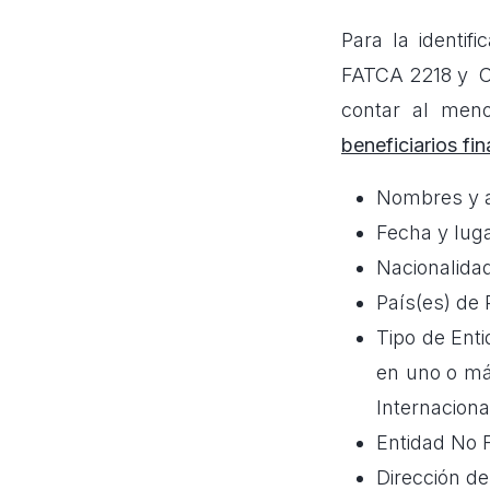
Para la identif
FATCA 2218 y CR
contar al meno
beneficiarios fin
Nombres y ap
Fecha y luga
Nacionalida
País(es) de 
Tipo de Ent
en uno o má
Internaciona
Entidad No F
Dirección de