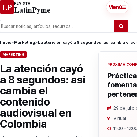
Ir al contenido
REVISTA
LP
LatinPyme
Menú
Inicio
>
Marketing
>
La atención cayó a 8 segundos: así cambia el c
MARKETING
PROXIMA CON
La atención cayó
Práctica
a 8 segundos: así
fomenta
cambia el
pertene
contenido
29 de julio
audiovisual en
Virtual
Colombia
11:00 - 12:0