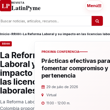
Ir al contenido
REVISTA
LP
LatinPyme
Menú
Inicio
>
RRHH
>
La Reforma Laboral y su impacto en las licencias labo
RRHH
PROXIMA CONFERENCIA
La Reforma
Prácticas efectivas par
Laboral y su
fomentar compromiso y
impacto en
pertenencia
las licencias
29 de julio de 2026
laborales
Virtual
La Reforma Laboral en
11:00 - 12:00 m.
Colombia propone