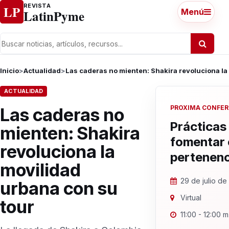
Ir al contenido
REVISTA
LP
LatinPyme
Menú
Inicio
>
Actualidad
>
Las caderas no mienten: Shakira revoluciona la
ACTUALIDAD
PROXIMA CONFER
Las caderas no
Prácticas
mienten: Shakira
fomentar
revoluciona la
pertenenc
movilidad
29 de julio d
urbana con su
Virtual
tour
11:00 - 12:00 m