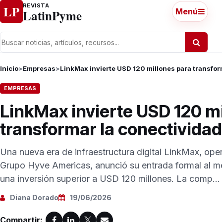
Ir al contenido
REVISTA
LP
LatinPyme
Menú
Inicio
>
Empresas
>
LinkMax invierte USD 120 millones para transfor
EMPRESAS
LinkMax invierte USD 120 m
transformar la conectivida
Una nueva era de infraestructura digital LinkMax, ope
Grupo Hyve Americas, anunció su entrada formal al 
una inversión superior a USD 120 millones. La comp...
Diana Dorado
19/06/2026
Compartir: