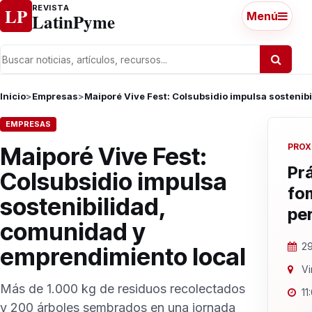
Ir al contenido
REVISTA
LP
LatinPyme
Menú
Inicio
>
Empresas
>
Maiporé Vive Fest: Colsubsidio impulsa sostenib
EMPRESAS
PROX
Maiporé Vive Fest:
Prá
Colsubsidio impulsa
fo
sostenibilidad,
pe
comunidad y
29
emprendimiento local
Vi
Más de 1.000 kg de residuos recolectados
11
y 200 árboles sembrados en una jornada