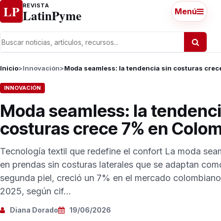
Ir al contenido
REVISTA
LP
LatinPyme
Menú
Inicio
>
Innovación
>
Moda seamless: la tendencia sin costuras cre
INNOVACIÓN
Moda seamless: la tendenci
costuras crece 7% en Colo
Tecnología textil que redefine el confort La moda se
en prendas sin costuras laterales que se adaptan com
segunda piel, creció un 7% en el mercado colombiano
2025, según cif...
Diana Dorado
19/06/2026