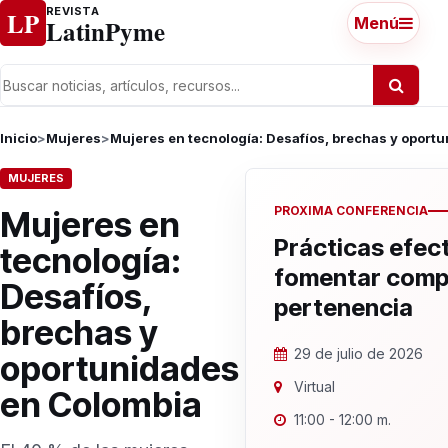
Ir al contenido
REVISTA
LP
LatinPyme
Menú
Inicio
>
Mujeres
>
Mujeres en tecnología: Desafíos, brechas y oport
MUJERES
PROXIMA CONFERENCIA
Mujeres en
Prácticas efec
tecnología:
fomentar comp
Desafíos,
pertenencia
brechas y
29 de julio de 2026
oportunidades
Virtual
en Colombia
11:00 - 12:00 m.