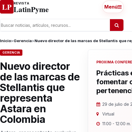
Ir al contenido
REVISTA
LP
LatinPyme
Menú
Inicio
>
Gerencia
>
Nuevo director de las marcas de Stellantis que r
GERENCIA
PROXIMA CONFER
Nuevo director
Prácticas 
de las marcas de
fomentar 
Stellantis que
pertenenc
representa
29 de julio de
Astara en
Virtual
Colombia
11:00 - 12:00 m.