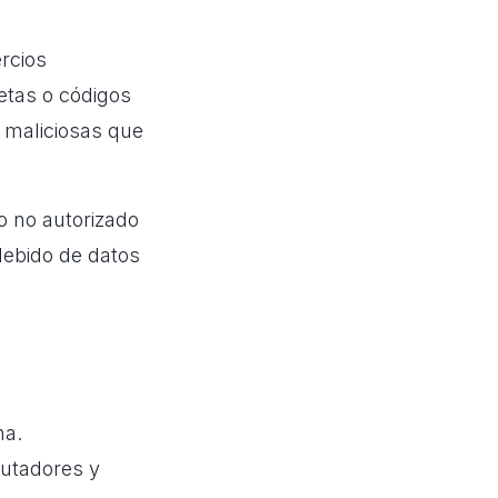
rcios
jetas o códigos
s maliciosas que
o no autorizado
debido de datos
ma.
putadores y