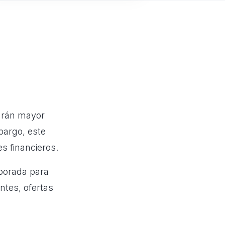
ndrán mayor
bargo, este
s financieros.
porada para
ntes, ofertas