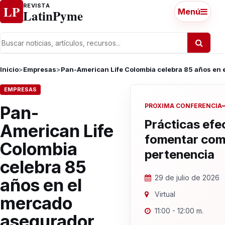
Ir al contenido
REVISTA
LP
LatinPyme
Menú
Inicio
>
Empresas
>
Pan-American Life Colombia celebra 85 años en
EMPRESAS
PROXIMA CONFERENCIA
Pan-
Prácticas efe
American Life
fomentar com
Colombia
pertenencia
celebra 85
29 de julio de 2026
años en el
Virtual
mercado
11:00 - 12:00 m.
asegurador