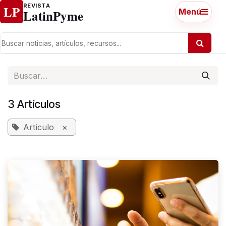
Ir al contenido
REVISTA
LP
LatinPyme
Menú
3 Artículos
Artículo
×