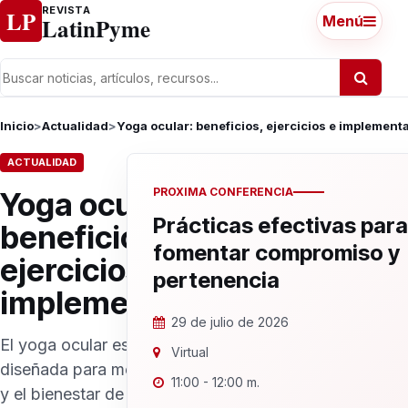
Ir al contenido
REVISTA
LP
LatinPyme
Menú
Inicio
>
Actualidad
>
Yoga ocular: beneficios, ejercicios e implement
ACTUALIDAD
PROXIMA CONFERENCIA
Yoga ocular:
Prácticas efectivas para
beneficios,
fomentar compromiso y
ejercicios e
pertenencia
implementación
29 de julio de 2026
El yoga ocular es una práctica
Virtual
diseñada para mejorar la salud
11:00 - 12:00 m.
y el bienestar de los ojos