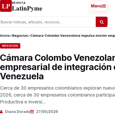
Ir al contenido
REVISTA
LP
LatinPyme
Menú
Inicio
>
Negocios
>
Cámara Colombo Venezolana impulsa misión empre
NEGOCIOS
Cámara Colombo Venezolan
empresarial de integración 
Venezuela
Cerca de 30 empresarios colombianos exploran nuevas
2026, cerca de 30 empresarios colombianos participar
Productiva e Inversi...
Diana Dorado
27/05/2026