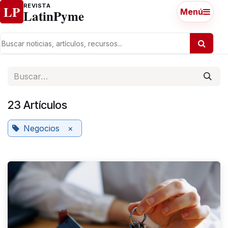
Ir al contenido
REVISTA
LP
LatinPyme
Menú
23 Artículos
Negocios
×