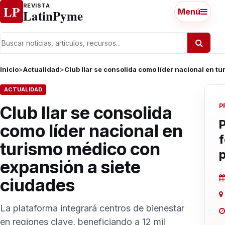
Ir al contenido
REVISTA
LP
LatinPyme
Menú
Inicio
>
Actualidad
>
Club Ilar se consolida como líder nacional en t
ACTUALIDAD
P
Club Ilar se consolida
P
como líder nacional en
turismo médico con
expansión a siete
ciudades
La plataforma integrará centros de bienestar
en regiones clave, beneficiando a 12 mil