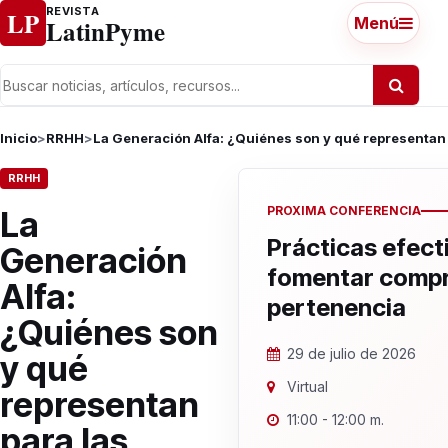
Ir al contenido
REVISTA
LP
LatinPyme
Menú
Inicio
>
RRHH
>
La Generación Alfa: ¿Quiénes son y qué representan
RRHH
PROXIMA CONFERENCIA
La
Prácticas efect
Generación
fomentar compr
Alfa:
pertenencia
¿Quiénes son
29 de julio de 2026
y qué
Virtual
representan
11:00 - 12:00 m.
para las