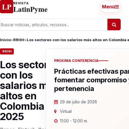
Ir al contenido
REVISTA
LP
LatinPyme
Menú
Inicio
>
RRHH
>
Los sectores con los salarios más altos en Colombia
RRHH
PROXIMA CONFERENCIA
Los sectores
Prácticas efectivas pa
con los
fomentar compromiso 
salarios más
pertenencia
altos en
29 de julio de 2026
Colombia en
Virtual
2025
11:00 - 12:00 m.