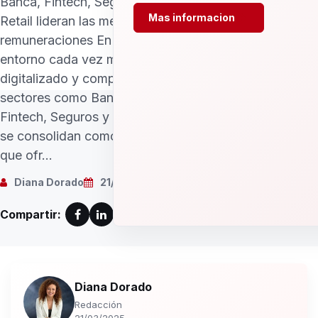
Banca, Fintech, Seguros y
Mas informacion
Retail lideran las mejores
remuneraciones En un
entorno cada vez más
digitalizado y competitivo,
sectores como Banca,
Fintech, Seguros y Retail
se consolidan como los
que ofr...
Diana Dorado
21/03/2025
Compartir:
Diana Dorado
Redacción