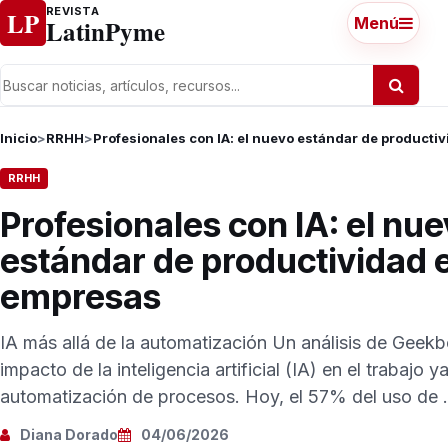
Ir al contenido
REVISTA
LP
LatinPyme
Menú
Inicio
>
RRHH
>
Profesionales con IA: el nuevo estándar de producti
RRHH
Profesionales con IA: el nu
estándar de productividad e
empresas
IA más allá de la automatización Un análisis de Geekb
impacto de la inteligencia artificial (IA) en el trabajo ya
automatización de procesos. Hoy, el 57% del uso de .
Diana Dorado
04/06/2026