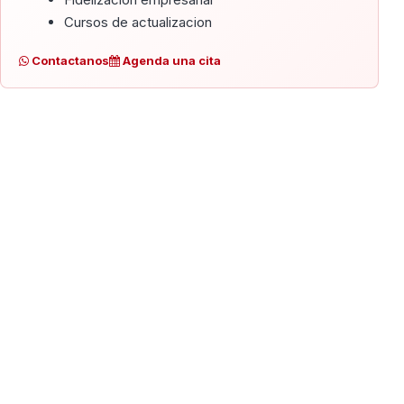
Cursos de actualizacion
Contactanos
Agenda una cita
TECNOLOGIA: SALONES Y ESPACIOS
LMS - Aulas
Salon de Eventos
Contactanos
Agenda una cita
INTELIGENCIA ARTIFICIAL